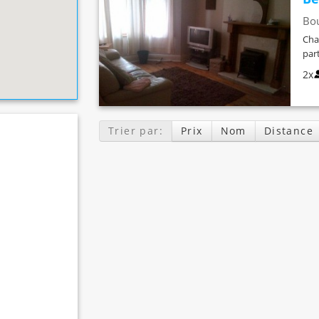
Bo
Cha
par
2x
Trier par:
Prix
Nom
Distance