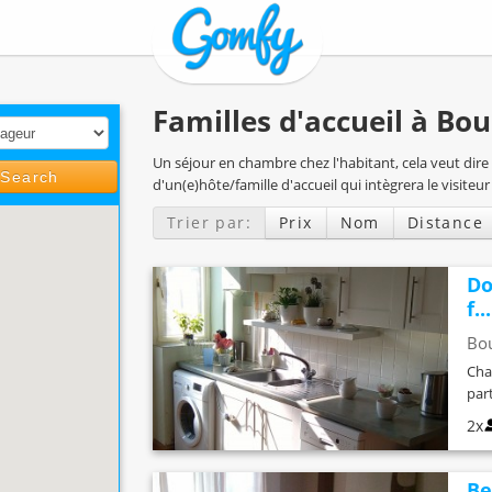
Familles d'accueil à B
Un séjour en chambre chez l'habitant, cela veut di
Search
d'un(e)hôte/famille d'accueil qui intègrera le visiteur
Trier par:
Prix
Nom
Distance
Do
f...
Bo
Cha
par
2x
Be