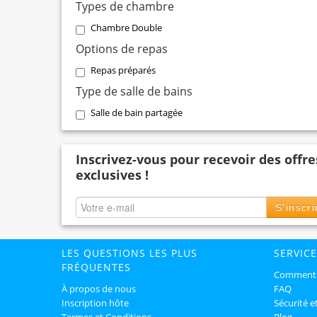
Types de chambre
Chambre Double
Options de repas
Repas préparés
Type de salle de bains
Salle de bain partagée
Inscrivez-vous pour recevoir des offre
exclusives !
S'inscri
LES QUESTIONS LES PLUS
SERVICE
FRÉQUENTES
Comment 
À propos de nous
FAQ
Inscription hôte
Sécurité e