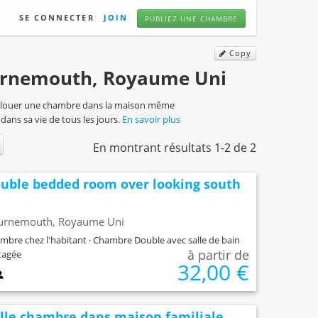
SE CONNECTER
JOIN
PUBLIEZ UNE CHAMBRE
Copy
ournemouth, Royaume Uni
re louer une chambre dans la maison même
 dans sa vie de tous les jours.
En savoir plus
En montrant résultats 1-2 de 2
uble bedded room over looking south
urnemouth, Royaume Uni
mbre chez l'habitant · Chambre Double avec salle de bain
à partir de
tagée
32,00 €
lle chambre dans maison familiale