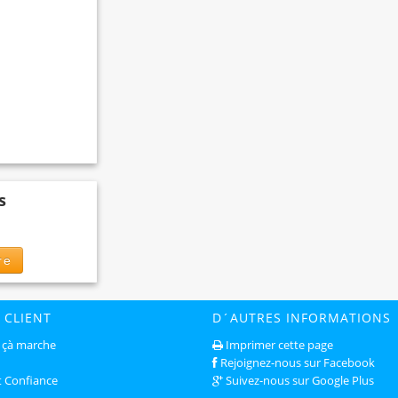
s
re
 CLIENT
D´AUTRES INFORMATIONS
çà marche
Imprimer cette page
Rejoignez-nous sur Facebook
t Confiance
Suivez-nous sur Google Plus