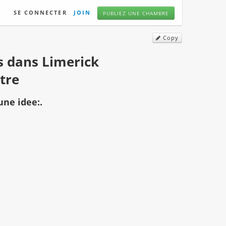
SE CONNECTER
JOIN
PUBLIEZ UNE CHAMBRE
Copy
 dans Limerick
tre
une idee:.