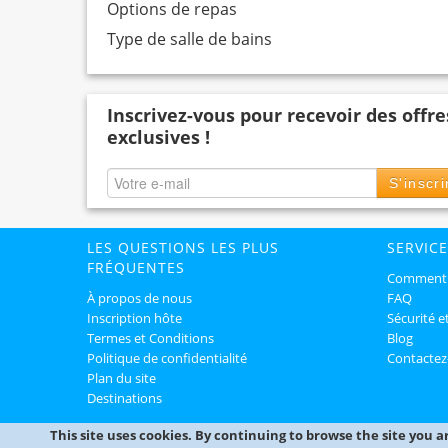
Options de repas
Type de salle de bains
Inscrivez-vous pour recevoir des offre
exclusives !
S'inscri
LES QUESTIONS LES PLUS
SERVICE
FRÉQUENTES
Comment 
À propos de nous
FAQ
Inscription hôte
Sécurité e
Termes et Conditions
Blog
Politique de confidentialité
Contactez
Plan du site
Destinations
This site uses cookies. By continuing to browse the site you a