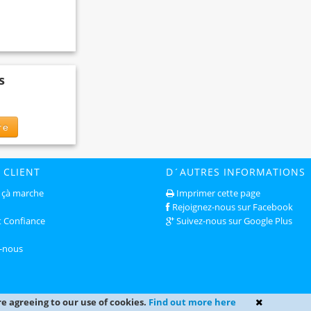
s
re
 CLIENT
D´AUTRES INFORMATIONS
çà marche
Imprimer cette page
Rejoignez-nous sur Facebook
t Confiance
Suivez-nous sur Google Plus
-nous
re agreeing to our use of cookies.
Find out more here